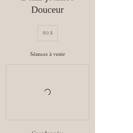
Douceur
150 dollars
canadiens
150 $
Séances à venir