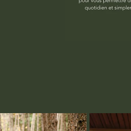
Yoga NOMADE
Cours de yoga, SUP yoga, évènements &
retraites.