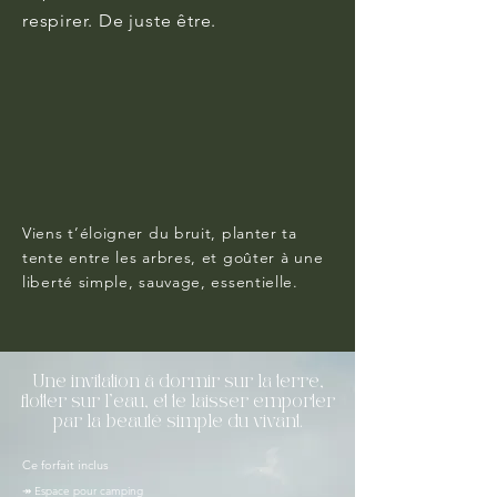
respirer. De juste être.
Viens t’éloigner du bruit, planter ta
tente entre les arbres, et goûter à une
liberté simple, sauvage, essentielle.
Une invitation à dormir sur la terre,
flotter sur l’eau, et te laisser emporter
par la beauté simple du vivant.
Ce forfait inclus
↠ Espace pour camping