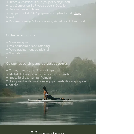
↠ Repas & collations inclus (souper & déjeuner)
↠ Les séances de SUP yoga et de méditation
↠
Randonnée en Nature
↠ Équipement de SUP yoga avec les planches de
Taiga
board
↠ Des moments précieux, de rires, de joie et de bonheur!
…
Ce forfait n'
inclus pas
↠ Votre transport
↠ Vos équipements de camping
↠ Votre équipement de plein air
↠ Vos habits
...
Ce que les participants doivent apporter
↠ Tente, matelas, sac de couchage
↠ Maillot de bain, serviette, vêtements chauds
↠ Bouteille d'eau, lampe frontale
** Il est possible de louer des équipements de camping avec
Méandre
...