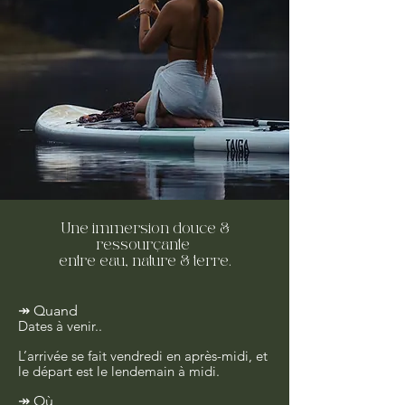
Une immersion douce &
ressourçante
entre eau, nature & terre.
↠ Quand
Dates à venir..
L’arrivé
e
se fait vendredi en après-midi, et
l
e départ est le lendemain
à midi.
↠ Où