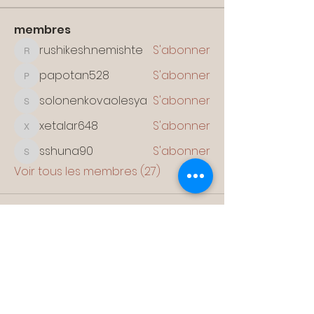
membres
rushikesh.nemishte
S'abonner
rushikesh.nemishte
papotan528
S'abonner
papotan528
solonenkovaolesya
S'abonner
solonenkovaolesya
xetalar648
S'abonner
xetalar648
sshuna90
S'abonner
sshuna90
Voir tous les membres (27)