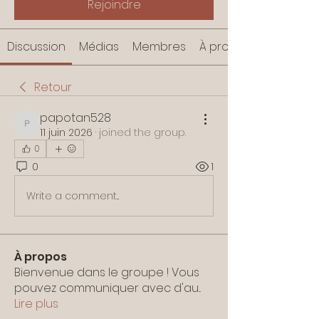
Rejoindre
Discussion
Médias
Membres
À propos
Retour
papotan528
papotan528
11 juin 2026
·
joined the group.
0
0
1
Write a comment...
À propos
Bienvenue dans le groupe ! Vous
pouvez communiquer avec d'au
...
Lire plus