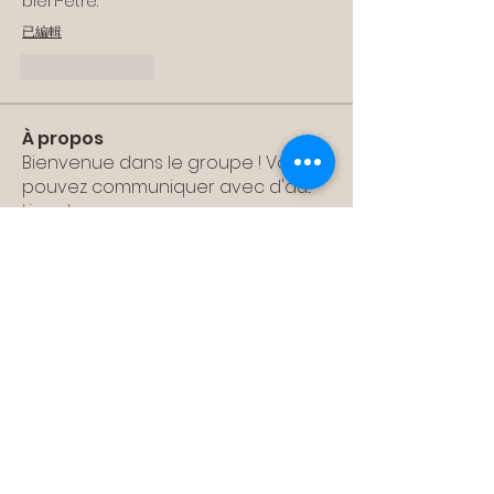
bien-être.
已編輯
按讚
回覆
À propos
Bienvenue dans le groupe ! Vous
pouvez communiquer avec d'au
...
Lire plus
membres
rushikesh.nemishte
S'abonner
rushikesh.nemishte
papotan528
S'abonner
papotan528
solonenkovaolesya
S'abonner
solonenkovaolesya
xetalar648
S'abonner
xetalar648
sshuna90
S'abonner
sshuna90