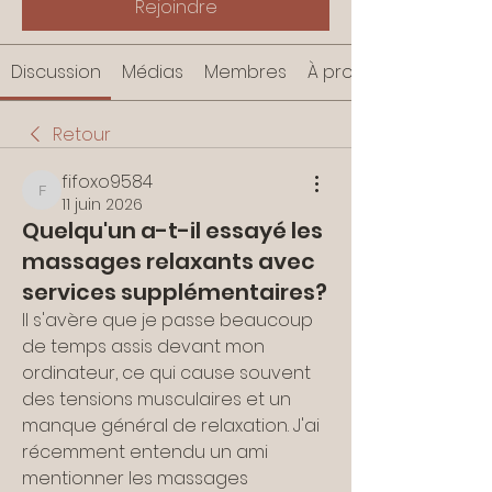
Rejoindre
Discussion
Médias
Membres
À propos
Retour
fifoxo9584
fifoxo9584
11 juin 2026
Quelqu'un a-t-il essayé les
massages relaxants avec
services supplémentaires?
Il s'avère que je passe beaucoup 
de temps assis devant mon 
ordinateur, ce qui cause souvent 
des tensions musculaires et un 
manque général de relaxation. J'ai 
récemment entendu un ami 
mentionner les massages 