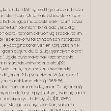
g kurulurken Millî Lig ise 1. Lig olarak anılmaya 
ükselen takım olmaması sebebiyle, önceki 
 birlikte ligde mücadele eden takım sayısı 
sine tüm takımların bir arada yer aldığı 
olarak tamamladı. Son üç sıradaki takım, 
bol Federasyonu tarafından son haftadaki 
e yaptığına karar verilen Karşıyaka'nın iki 
ligden düşürüldü.[18] 2. Lig'i şampiyon olarak 
1. Lig'de oynamaya hak kazanmasıyla 
kımın mücadelesine sahne oldu.[19] 
uyla sonuçlanan sezonu son sırada 
düşerken 2. Lig şampiyonu Vefa, tekrar 1. 
piyon olarak tamamladığı 1965-66 
ındaki takımlar küme düşerken Gençlerbirliği 
ş ve ilk defa şampiyonluk yaşayan üç takım 
ada kendisine yer bulmuştu.[20] 1963-64 
esiyle ligden düşürülen Karşıyaka'nın, 
 Lig'e alınması sonrasında 1966-67 sezonu 17 