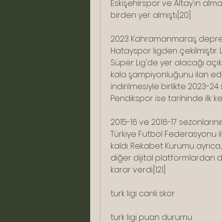
Eskişehirspor ve Altay'ın almas
birden yer almıştı.[20]
2023 Kahramanmaraş depreml
Hatayspor ligden çekilmiştir.
Süper Lig'de yer alacağı açıkl
kala şampiyonluğunu ilan eder
indirilmesiyle birlikte 2023-24
Pendikspor ise tarihinde ilk 
2015-16 ve 2016-17 sezonlarını
Türkiye Futbol Federasyonu il
kaldı. Rekabet Kurumu ayrıca,
diğer dijital platformlardan 
karar verdi.[121]
turk ligi canli skor
turk ligi puan durumu