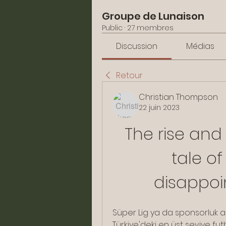
Groupe de Lunaison
Public
·
27 membres
Discussion
Médias
Retour
Christian Thompson
22 juin 2023
The rise and 
tale o
disappoin
Süper Lig ya da sponsorluk a
Türkiye'deki en üst seviye fut