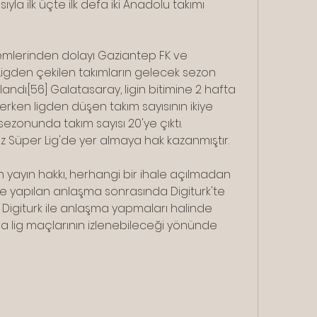
ıyla ilk üçte ilk defa iki Anadolu takımı 
erinden dolayı Gaziantep FK ve 
 Ligden çekilen takımların gelecek sezon 
andı.[56] Galatasaray, ligin bitimine 2 hafta 
ken ligden düşen takım sayısının ikiye 
 sezonunda takım sayısı 20'ye çıktı. 
kez Süper Lig'de yer almaya hak kazanmıştır.
n yayın hakkı, herhangi bir ihale açılmadan 
e yapılan anlaşma sonrasında Digiturk'te 
 Digiturk ile anlaşma yapmaları halinde 
da lig maçlarının izlenebileceği yönünde 