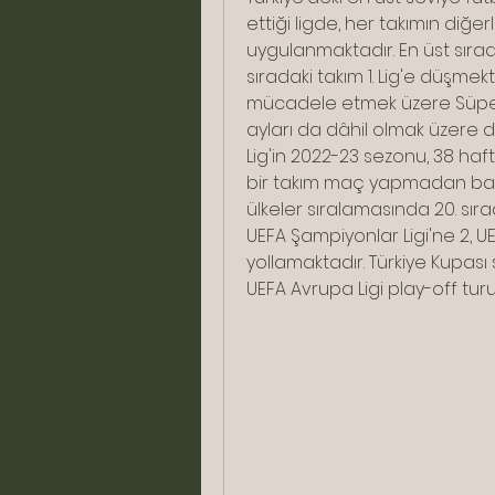
ettiği ligde, her takımın diğerl
uygulanmaktadır. En üst sıra
sıradaki takım 1. Lig'e düşmekte
mücadele etmek üzere Süper 
ayları da dâhil olmak üzere 
Lig'in 2022-23 sezonu, 38 haf
bir takım maç yapmadan bay 
ülkeler sıralamasında 20. sı
UEFA Şampiyonlar Ligi'ne 2, U
yollamaktadır. Türkiye Kupası
UEFA Avrupa Ligi play-off turun