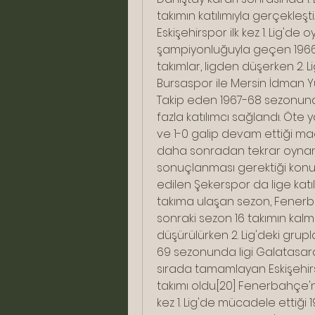
takımın katılımıyla gerçekleşti
Eskişehirspor ilk kez 1. Lig'de
şampiyonluğuyla geçen 1966
takımlar, ligden düşerken 2. L
Bursaspor ile Mersin İdman Yu
Takip eden 1967-68 sezonunda, 
fazla katılımcı sağlandı. Öte
ve 1-0 galip devam ettiği maç
daha sonradan tekrar oynanar
sonuçlanması gerektiği konu
edilen Şekerspor da lige katılım
takıma ulaşan sezon, Fenerb
sonraki sezon 16 takımın kalma
düşürülürken 2. Lig'deki grupları
69 sezonunda ligi Galatasara
sırada tamamlayan Eskişehirs
takımı oldu.[20] Fenerbahçe'
kez 1. Lig'de mücadele ettiği