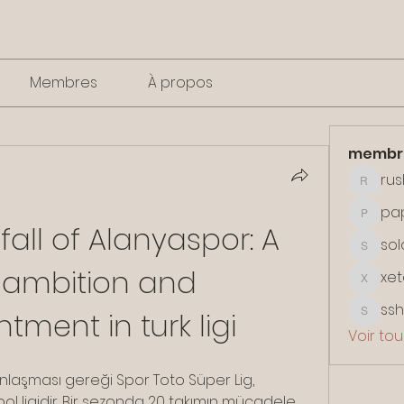
Membres
À propos
membr
rus
rushike
pa
papota
fall of Alanyaspor: A 
so
solonen
f ambition and 
xet
xetalar
ss
tment in turk ligi
sshuna
Voir to
nlaşması gereği Spor Toto Süper Lig, 
bol ligidir. Bir sezonda 20 takımın mücadele 