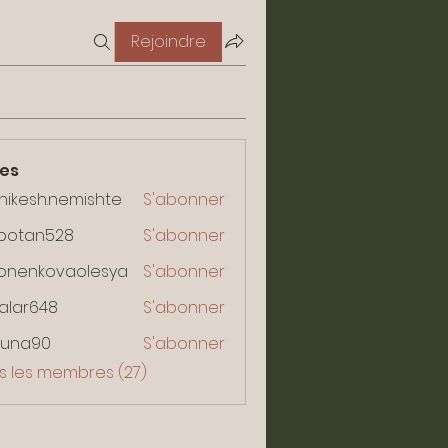
Rejoindre
es
hikesh.nemishte
S'abonner
sh.nemishte
potan528
S'abonner
n528
lonenkovaolesya
S'abonner
kovaolesya
alar648
S'abonner
648
huna90
S'abonner
90
us les membres (27)