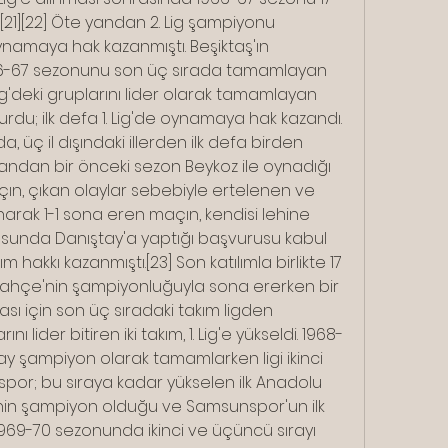
.[21][22] Öte yandan 2. Lig şampiyonu 
 oynamaya hak kazanmıştı. Beşiktaş'ın 
-67 sezonunu son üç sırada tamamlayan 
ig'deki gruplarını lider olarak tamamlayan 
rdu; ilk defa 1. Lig'de oynamaya hak kazandı. 
üç il dışındaki illerden ilk defa birden 
 yandan bir önceki sezon Beykoz ile oynadığı 
ın, çıkan olaylar sebebiyle ertelenen ve 
ak 1-1 sona eren maçın, kendisi lehine 
sunda Danıştay'a yaptığı başvurusu kabul 
 hakkı kazanmıştı.[23] Son katılımla birlikte 17 
ahçe'nin şampiyonluğuyla sona ererken bir 
sı için son üç sıradaki takım ligden 
nı lider bitiren iki takım, 1. Lig'e yükseldi. 1968-
y şampiyon olarak tamamlarken ligi ikinci 
por; bu sıraya kadar yükselen ilk Anadolu 
nin şampiyon olduğu ve Samsunspor'un ilk 
 1969-70 sezonunda ikinci ve üçüncü sırayı 