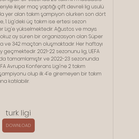
eriyle ikişer maç yaptığı çift devreli lig usulü 
da yer alan takım şampiyon olurken son dört 
, 1. Lig'deki üç takım ise ertesi sezon 
Lig'e yükselmektedir. Ağustos ve mayıs 
dokuz ay süren bir organizasyon olan Süper 
ta ve 342 maçtan oluşmaktadır. Her haftayı 
geçmektedir. 2021-22 sezonunu lig, UEFA 
rada tamamlamıştır ve 2022-23 sezonunda 
EFA Avrupa Konferans Ligi'ne 2 takım 
 şampiyonu olup ilk 4'e giremeyen bir takım 
a katılabilir.
turk ligi
DOWNLOAD