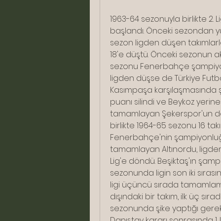
1963-64 sezonuyla birlikte 2. Li
başlandı. Önceki sezondan y
sezon ligden düşen takımlarla
18'e düştü. Önceki sezonun ak
sezonu Fenerbahçe şampiyon 
ligden düşse de Türkiye Fut
Kasımpaşa karşılaşmasında şik
puanı silindi ve Beykoz yerine 
tamamlayan Şekerspor'un da 
birlikte 1964-65 sezonu 16 ta
Fenerbahçe'nin şampiyonluğ
tamamlayan Altınordu, ligden 
Lig'e döndü. Beşiktaş'ın şam
sezonunda ligin son iki sıras
ligi üçüncü sırada tamamlamı
dışındaki bir takım, ilk üç sır
sezonunda şike yaptığı gerekç
Danıştay kararı sonrasında 1.