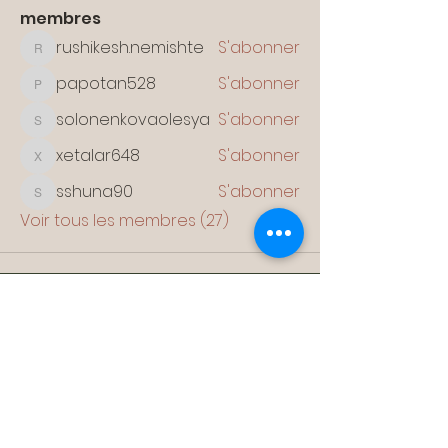
membres
rushikesh.nemishte
S'abonner
rushikesh.nemishte
papotan528
S'abonner
papotan528
solonenkovaolesya
S'abonner
solonenkovaolesya
xetalar648
S'abonner
xetalar648
sshuna90
S'abonner
sshuna90
Voir tous les membres (27)