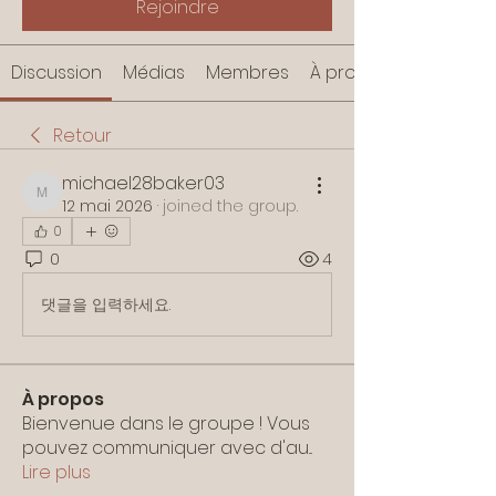
Rejoindre
Discussion
Médias
Membres
À propos
Retour
michael28baker03
michael28baker03
12 mai 2026
·
joined the group.
0
0
4
댓글을 입력하세요.
À propos
Bienvenue dans le groupe ! Vous
pouvez communiquer avec d'au
...
Lire plus