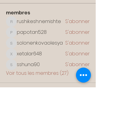
membres
rushikesh.nemishte
S'abonner
rushikesh.nemishte
papotan528
S'abonner
papotan528
solonenkovaolesya
S'abonner
solonenkovaolesya
xetalar648
S'abonner
xetalar648
sshuna90
S'abonner
sshuna90
Voir tous les membres (27)