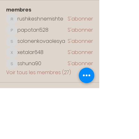
membres
rushikesh.nemishte
S'abonner
rushikesh.nemishte
papotan528
S'abonner
papotan528
solonenkovaolesya
S'abonner
solonenkovaolesya
xetalar648
S'abonner
xetalar648
sshuna90
S'abonner
sshuna90
Voir tous les membres (27)