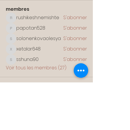
membres
rushikesh.nemishte
S'abonner
rushikesh.nemishte
papotan528
S'abonner
papotan528
solonenkovaolesya
S'abonner
solonenkovaolesya
xetalar648
S'abonner
xetalar648
sshuna90
S'abonner
sshuna90
Voir tous les membres (27)