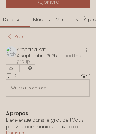
Rejoindre
Discussion
Médias
Membres
À propos
Retour
Archana Patil
4 septembre 2025
·
joined the
group.
0
0
7
Write a comment...
À propos
Bienvenue dans le groupe ! Vous
pouvez communiquer avec d'au
...
Lire plus