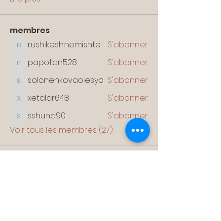
membres
rushikesh.nemishte
S'abonner
rushikesh.nemishte
papotan528
S'abonner
papotan528
solonenkovaolesya
S'abonner
solonenkovaolesya
xetalar648
S'abonner
xetalar648
sshuna90
S'abonner
sshuna90
Voir tous les membres (27)