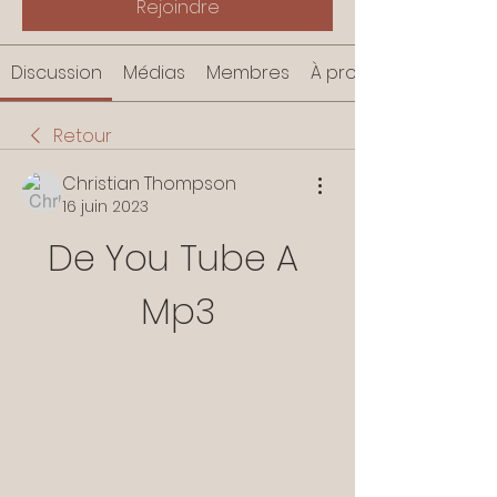
Rejoindre
Discussion
Médias
Membres
À propos
Retour
Christian Thompson
16 juin 2023
De You Tube A 
Mp3